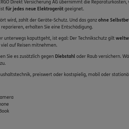
ERGO Direkt Versicherung AG übernimmt die Reparaturkosten, 
ist
für jedes neue Elektrogerät
geeignet.
rt wird, zahlt der Geräte-Schutz. Und das ganz
ohne Selbstbe
 reparieren, erhalten Sie eine Entschädigung.
r unterwegs kaputtgeht, ist egal: Der Technikschutz gilt
weltw
t viel auf Reisen mitnehmen.
n Sie es zusätzlich gegen
Diebstahl
oder Raub versichern. Wäh
zu.
shaltstechnik, preiswert oder kostspielig, mobil oder stationä
 Kamera
hone
Book