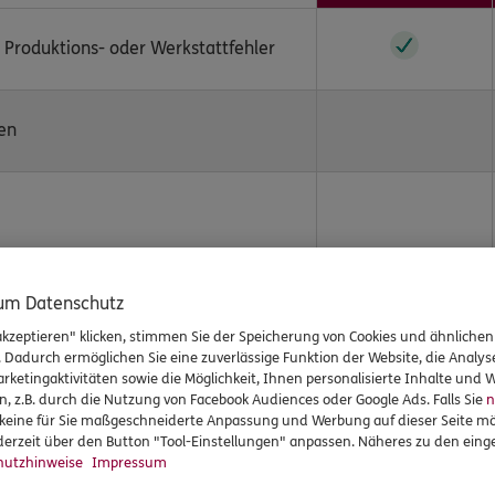
, Produktions- oder Werkstattfehler
den
zum Datenschutz
akzeptieren" klicken, stimmen Sie der Speicherung von Cookies und ähnlichen
. Dadurch ermöglichen Sie eine zuverlässige Funktion der Website, die Analy
Überspannung, Induktion
rketingaktivitäten sowie die Möglichkeit, Ihnen personalisierte Inhalte und
n, z.B. durch die Nutzung von Facebook Audiences oder Google Ads. Falls Sie
n
r keine für Sie maßgeschneiderte Anpassung und Werbung auf dieser Seite mö
erzeit über den Button "Tool-Einstellungen" anpassen. Näheres zu den einge
, Bedienungsfehler
utzhinweise
Impressum