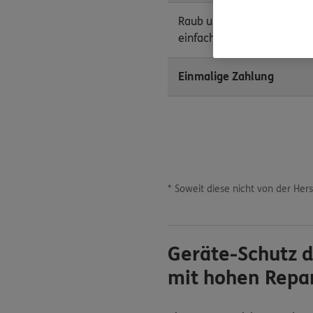
Raub und Plünderung, Einbru
einfacher Diebstahl
Einmalige Zahlung
* Soweit diese nicht von der Her
Geräte-Schutz d
mit hohen Repa