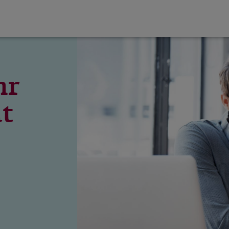
hr
ät