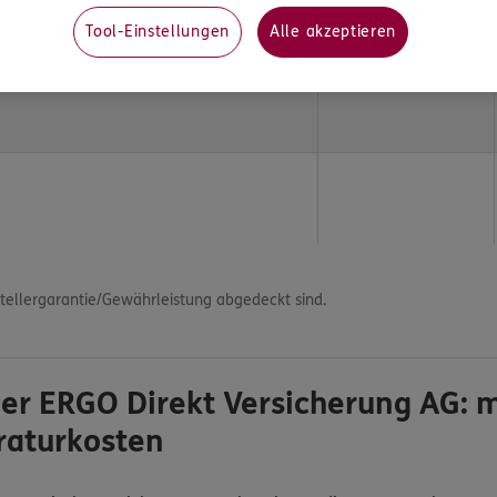
Tool-Einstellungen
Alle akzeptieren
ch-Diebstahl (inkl. Kfz), Diebstahl,
stellergarantie/Gewährleistung abgedeckt sind.
er ERGO Direkt Versicherung AG: 
raturkosten