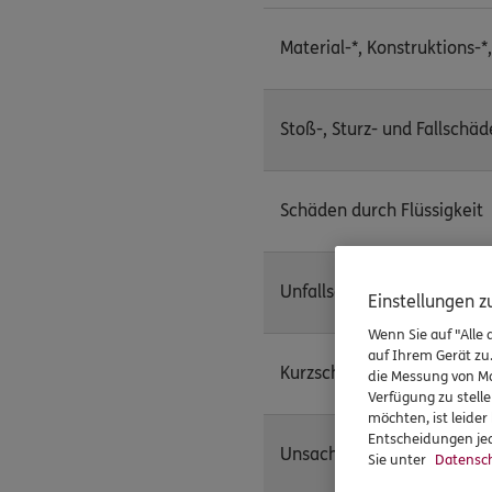
Material-*, Konstruktions-*
Stoß-, Sturz- und Fallschä
Schäden durch Flüssigkeit
Unfallschäden
Einstellungen 
Wenn Sie auf "Alle 
auf Ihrem Gerät zu
Kurzschluss, Blitzschlag, 
die Messung von Ma
Verfügung zu stelle
möchten, ist leide
Entscheidungen jed
Unsachgemäße Behandlung
Sie unter
Datensch