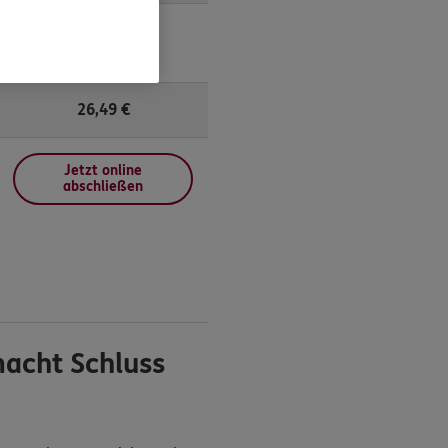
26,49
€
Jetzt online
abschließen
macht Schluss